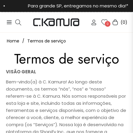
Para grande SP, entregamos no mesmo dia!*
(0)
Navigation
Carrinho
0
Home
/
Termos de serviço
Termos de serviço
VISÃO GERAL
Bem-vindo(a) à C. Kamura! Ao longo deste
documento, os termos “nós”, “nos” e “nosso”
referem-se à C. Kamura. Nós somos responsáveis por
esta loja e site, incluindo todas as informações,
ferramentas e serviços disponíveis, com o objetivo de
oferecer a você, cliente, a melhor experiência de
compra (os “Serviços”). Nossa loja é desenvolvida na
plataforma da Shopify Inc., que nos fornece a